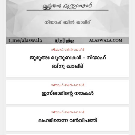
നിയാഫ് ബിൻ ഖാലിദ്
ജുമുഅഃ ഖുതുബകൾ – നിയാഫ്
ബ്നു ഖാലിദ്
നിയാഫ് ബിൻ ഖാലിദ്
ഇസ്‌ലാമിന്റെ നന്മകൾ
നിയാഫ് ബിൻ ഖാലിദ്
ലഹരിയെന്ന വൻവിപത്ത്