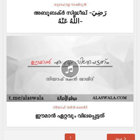
ഖുലഫാഉ റാഷിദൂന്‍
അബൂബക്‌ർ സിദ്ധീഖ് -رَضِيَ
اللَّهُ عَنْهُ-
നിയാഫ് ബിൻ ഖാലിദ്
ഈമാൻ ഏറ്റവും വിലപ്പെട്ടത്
1
Next