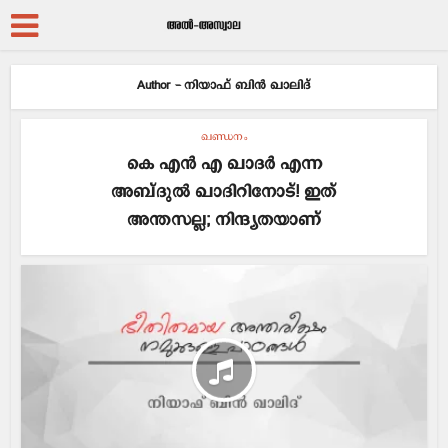
Author - നിയാഫ് ബിന്‍ ഖാലിദ്
ഖണ്ഡനം
കെ എൻ എ ഖാദർ എന്ന
അബ്ദുൽ ഖാദിറിനോട്! ഇത്
അന്തസല്ല; നിന്ദ്യതയാണ്