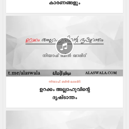
കാരണങ്ങളും
നിയാഫ് ബിൻ ഖാലിദ്
ഉറക്കം അല്ലാഹുവിന്റെ
ദൃഷ്ടാന്തം