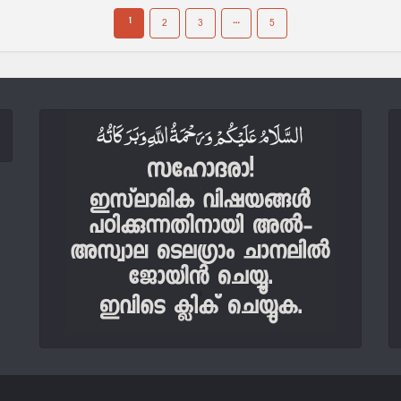
1
…
2
3
5