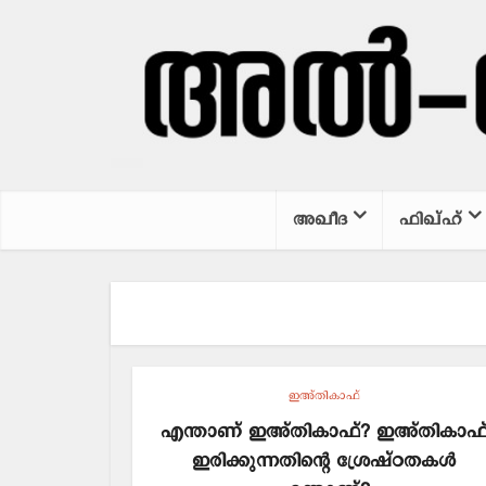
അഖീദ
ഫിഖ്ഹ്
ഇഅ്തികാഫ്
എന്താണ് ഇഅ്തികാഫ്? ഇഅ്തികാഫ
ഇരിക്കുന്നതിന്റെ ശ്രേഷ്ഠതകൾ