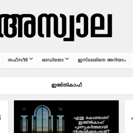
തഫ്സീര്‍
ഓഡിയോ
ഇസ്‌ലാമിനെ അറിയാം
ഇഅ്തികാഫ്
്