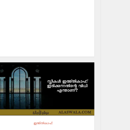
ഇഅ്തികാഫ്