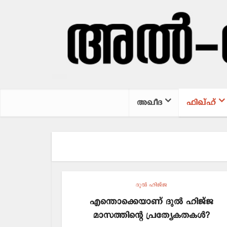
അഖീദ
ഫിഖ്ഹ്
ദുല്‍ ഹിജ്ജ
എന്തൊക്കെയാണ് ദുൽ ഹിജ്ജ
മാസത്തിന്റെ പ്രത്യേകതകൾ?