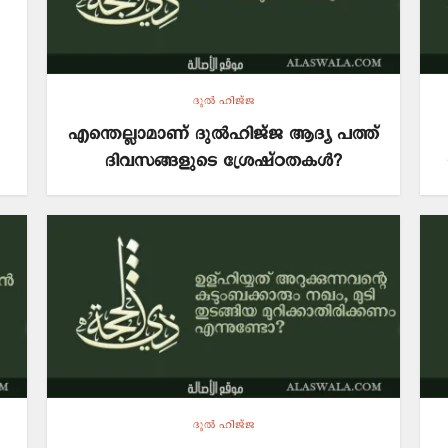
ദുല്‍ ഹിജ്ജ
എന്തെല്ലാമാണ് ദുൽഹിജ്ജ ആദ്യ പത്ത്
ദിവസങ്ങളുടെ ശ്രേഷ്ഠതകൾ?
ദുല്‍ ഹിജ്ജ