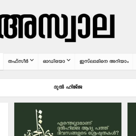
തഫ്സീര്‍
ഓഡിയോ
ഇസ്‌ലാമിനെ അറിയാം
ദുല്‍ ഹിജ്ജ