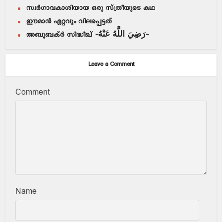
സ്വർഗാവകാശിയായ ഒരു സ്ത്രീയുടെ കഥ
ഈമാൻ ഏറ്റവും വിലപ്പെട്ടത്
അബൂബക്‌ർ സിദ്ധീഖ് -رَضِيَ اللَّهُ عَنْهُ-
Leave a Comment
Comment
Name