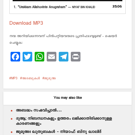
35:06
1.
“Urakkam Allahuvinte Anugraham”
— NIYAF BIN KHALID
Download MP3
നന്മ അറിയിക്കുന്നവന് പിന്‍പറ്റിയവരുടെ പ്രതിഫലവുമുണ്ട് - ഷെയര്‍
ചെയ്യുക:
Facebook
Twitter
WhatsApp
Email
Telegram
Print
MP3
അദബുകൾ
ജുമുഅ
You may also like
അബദ്ധം സംഭവിച്ചാൽ…
ദുആ; നിബന്ധനകളും ഉത്തരം ലഭിക്കാതിരിക്കാനുള്ള
കാരണങ്ങളും
ജുമുഅഃ ഖുതുബകൾ – നിയാഫ് ബ്നു ഖാലിദ്