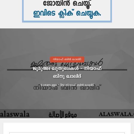
നിയാഫ് ബിൻ ഖാലിദ്
ജുമുഅഃ ഖുതുബകൾ – നിയാഫ്
ബ്നു ഖാലിദ്
by
നിയാഫ് ബിന്‍ ഖാലിദ്
6 years ago