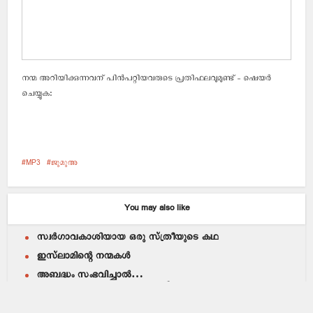
നന്മ അറിയിക്കുന്നവന് പിന്‍പറ്റിയവരുടെ പ്രതിഫലവുമുണ്ട് - ഷെയര്‍
ചെയ്യുക:
MP3
ജുമുഅ
You may also like
സ്വർഗാവകാശിയായ ഒരു സ്ത്രീയുടെ കഥ
ഇസ്‌ലാമിന്റെ നന്മകൾ
അബദ്ധം സംഭവിച്ചാൽ…
അബൂബക്‌ർ സിദ്ധീഖ് -رَضِيَ اللَّهُ عَنْهُ-
ഈമാൻ ഏറ്റവും വിലപ്പെട്ടത്