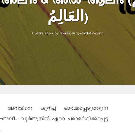
ലീം & അല്‍-ആലിം (العَلِيمُ
العَالِمُ)
7 years ago
by
അബ്ദുല്‍ മുഹ്സിന്‍ ഐദീദ്
റിവിനെ കുറിച്ച് ഓര്‍മ്മപ്പെടുത്തുന്ന
ീം. ഖുര്‍ആനില്‍ ഏറെ പരാമര്‍ശിക്കപ്പെട്ട
.