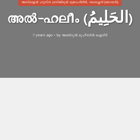
അസ്മാഉല്‍ ഹുസ്ന (മസ്ജിദുൽ മുജാഹിദീൻ, തലശ്ശേരി [ഞായർ])
അൽ-ഹലീം (الحَلِيمُ)
7 years ago
by
അബ്ദുല്‍ മുഹ്സിന്‍ ഐദീദ്
വരെ ഉടനടി ശിക്ഷിക്കാത്തവനാണെന്നും,
ാനത പുലർത്തുകയും, അവർക്ക് അവധികൾ