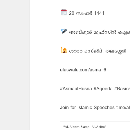
20 സ്വഫര്‍ 1441
അബ്ദുല്‍ മുഹ്സിന്‍ ഐദീ
ശറാറ മസ്ജിദ്, തലശ്ശേരി
alaswala.com/asma-6
#AsmaulHusna #Aqeeda #Basic
Join for Islamic Speeches t.me/
“Al-Aleem &amp; Al-Aalim”