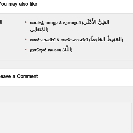
You may also like
അലിയ്യ്, അഅ്ലാ & മുതആലീ (العَلِيُّ الأَعْلَى
المُتَعَالِي)
അൽ-ഹഫീദ്വ് & അൽ-ഹാഫിദ്വ് (الحَفِيظُ الحَافِظُ)
ഇസ്മുൽ ജലാലഃ (اللَّهُ)
Leave a Comment