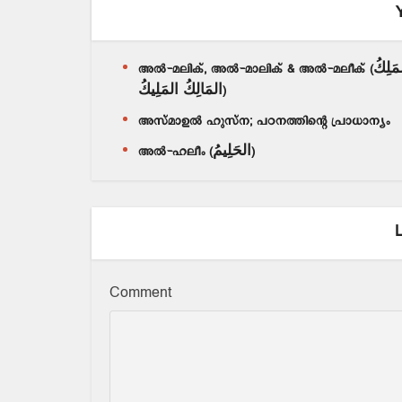
അൽ-മലിക്, അൽ-മാലിക് & അൽ-മലീക് (المَلِكُ
المَالِكُ المَلِيكُ)
അസ്മാഉൽ ഹുസ്ന; പഠനത്തിന്റെ പ്രാധാന്യം
അൽ-ഹലീം (الحَلِيمُ)
Comment