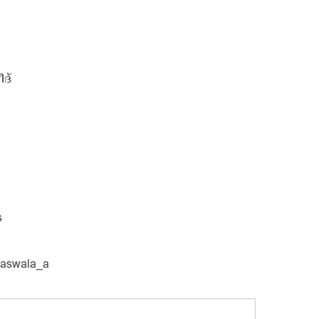
ദ്
s
alaswala_a