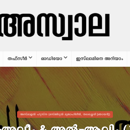
തഫ്സീര്‍
ഓഡിയോ
ഇസ്‌ലാമിനെ അറിയാം
അസ്മാഉല്‍ ഹുസ്ന (മസ്ജിദുൽ മുജാഹിദീൻ, തലശ്ശേരി [ഞായർ])