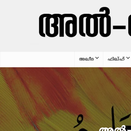
അഖീദ
ഫിഖ്ഹ്