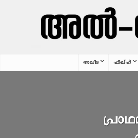
അഖീദ
ഫിഖ്ഹ്
പ്രാഥ