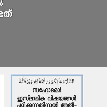
ു
ടത്