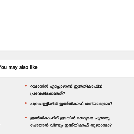
egram
Print
You may also like
റമദാനിൽ എപ്പോഴാണ് ഇഅ്തികാഫിന്
പ്രവേശിക്കേണ്ടത്?
പുറംപള്ളിയിൽ ഇഅ്തികാഫ് ശരിയാകുമോ?
ഇഅ്തികാഫിന് ഇടയിൽ വെറുതെ പുറത്തു
?
പോയാൽ വീണ്ടും ഇഅ്തികാഫ് തുടരാമോ?