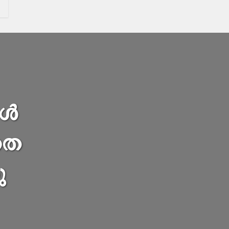
ആൾ
ാതെ
ു