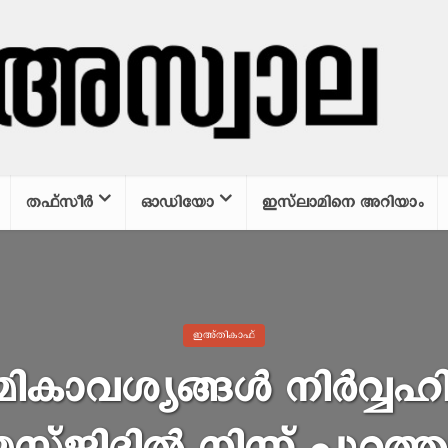
തഫ്സീര്‍
ഓഡിയോ
ഇസ്‌ലാമിനെ അറിയാം
ഇഅ്തികാഫ്
മികാവശ്യങ്ങൾ നിർവ്വഹ