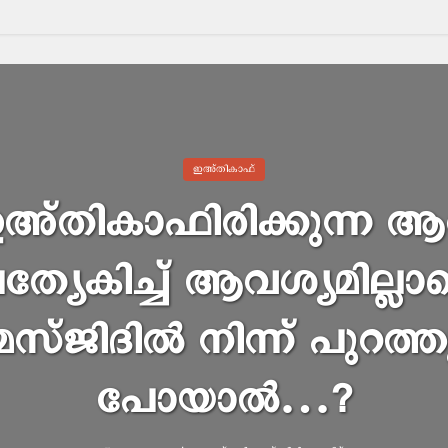
ഇഅ്തികാഫ്
അ്തികാഫിരിക്കുന്ന 
രത്യേകിച്ച് ആവശ്യമില്ല
മസ്ജിദിൽ നിന്ന് പുറത്ത
പോയാൽ…?