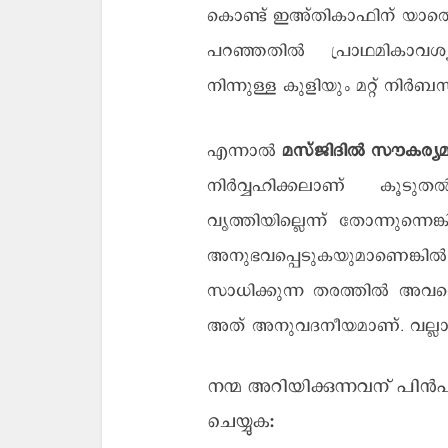
കൊണ്ട് ഇഅ്തികാഫിന് യാതൊര
പറഞ്ഞതിൽ പ്രാഥമികാവശ്യ
നിന്നുള്ള കുളിയും മറ്റ് നിർ
എന്നാൽ
മസ്ജിദിൽ സൗകര്യമു
നിർവ്വഹിക്കലാണ് കൂടു
വൃത്തിയില്ലെന്ന് തോന്നുന്നെങ
അനുഭവപ്പെടുകയുമാണെങ്കി
സാധിക്കുന്ന തരത്തിൽ അവന്റ
അത് അനുവദനീയമാണ്. വല്ലാ
നന്മ അറിയിക്കുന്നവന് പിന്‍
ചെയ്യുക: