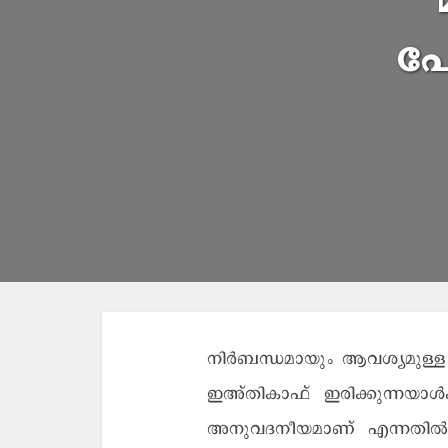
പോ
നിർബന്ധമായും ആവശ്യമുള്ള 
ഇഅ്തികാഫ് ഇരിക്കുന്നയാൾക
അനുവദനീയമാണ് എന്നതിൽ പണ