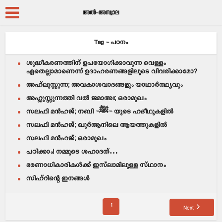
Tag - പഠനം
ശുദ്ധീകരണത്തിന് ഉപയോഗിക്കാവുന്ന വെള്ളം
ഏതെല്ലാമാണെന്ന് ഉദാഹരണങ്ങളിലൂടെ വിവരിക്കാമോ?
അഹ്‌ലുസ്സുന്ന; അവകാശവാദങ്ങളും യാഥാർത്ഥ്യവും
അഹ്ലുസ്സുന്നത്തി വൽ ജമാഅഃ; ഒരാമുഖം
സലഫി മൻഹജ്; നബി -ﷺ- യുടെ ഹദീഥുകളിൽ
സലഫി മൻഹജ്; ഖുർആനിലെ ആയത്തുകളിൽ
സലഫി മൻഹജ്; ഒരാമുഖം
പഠിക്കാം! നമ്മുടെ ശഹാദത്…
ഭരണാധികാരികള്‍ക്ക് ഇസ്‌ലാമിലുള്ള സ്ഥാനം
സിഹ്റിന്റെ ഇനങ്ങള്‍
1
Next