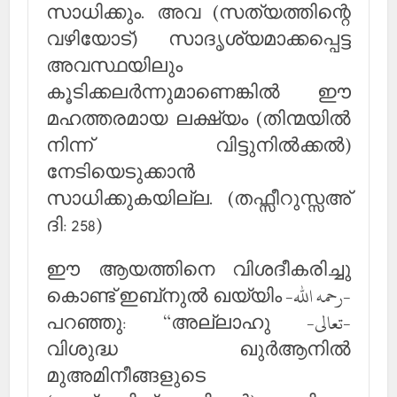
സാധിക്കും. അവ (സത്യത്തിന്റെ
വഴിയോട്) സാദൃശ്യമാക്കപ്പെട്ട
അവസ്ഥയിലും
കൂടിക്കലര്‍ന്നുമാണെങ്കില്‍ ഈ
മഹത്തരമായ ലക്ഷ്യം (തിന്മയില്‍
നിന്ന് വിട്ടുനില്‍ക്കല്‍)
നേടിയെടുക്കാന്‍
സാധിക്കുകയില്ല. (തഫ്സീറുസ്സഅ്
ദി: 258)
ഈ ആയത്തിനെ വിശദീകരിച്ചു
കൊണ്ട് ഇബ്‌നുല്‍ ഖയ്യിം -رحمه الله-
പറഞ്ഞു: “അല്ലാഹു -تعالى-
വിശുദ്ധ ഖുര്‍ആനില്‍
മുഅമിനീങ്ങളുടെ