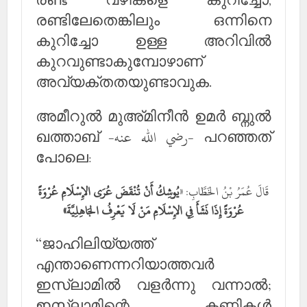
രണ്ട് വഴികളെ കുറിച്ചോ,
രണ്ടിലേതെങ്കിലും ഒന്നിനെ
കുറിച്ചോ ഉള്ള അറിവില്‍
കുറവുണ്ടാകുമ്പോഴാണ്
അവ്യക്തതയുണ്ടാവുക.
അമീറുല്‍ മുഅ്മിനീന്‍ ഉമര്‍ ബ്നുല്‍
ഖത്താബ് -رضي الله عنه- പറഞ്ഞത്
പോലെ:
قَالَ عُمَرُ بْنُ الخَطَّابِ: «
يُوشِكُ أَنْ تُنْقَضَ عُرَى الإِسْلَامِ عُرْوَةً
عُرْوَةً إِذَا نَشَأَ فِي الإِسْلَامِ مَنْ لَا يَعْرِفُ الجَاهِلِيَّةَ»
“ജാഹിലിയ്യത്ത്
എന്താണെന്നറിയാത്തവര്‍
ഇസ്‌ലാമില്‍ വളര്‍ന്നു വന്നാല്‍;
ഇസ്‌ലാമിന്റെ കണ്ണികള്‍