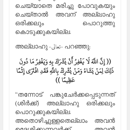
ചെയ്യാതെ മരിച്ചു പോവുകയും
ചെയ്താല്‍ അവന് അല്ലാഹു
ഒരിക്കലും പൊറുത്തു
കൊടുക്കുകയില്ല.
അല്ലാഹു -تعالى- പറഞ്ഞു:
(( إِنَّ اللَّهَ لَا يَغْفِرُ أَنْ يُشْرَكَ بِهِ وَيَغْفِرُ مَا دُونَ
ذَلِكَ لِمَنْ يَشَاءُ وَمَنْ يُشْرِكْ بِاللَّهِ فَقَدِ افْتَرَى إِثْمًا
عَظِيمًا ))
“തന്നോട് പങ്കുചേര്‍ക്കപ്പെടുന്നത്
(ശിര്‍ക്ക്) അല്ലാഹു ഒരിക്കലും
പൊറുക്കുകയില്ല.
അതൊഴിച്ചുള്ളതെല്ലാം അവന്‍
ഉദ്ദേശിക്കുന്നവര്‍ക്ക് അവന്‍