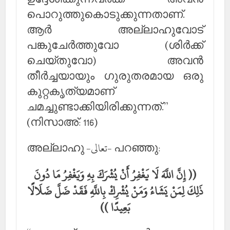
പൊറുത്തുകൊടുക്കുന്നതാണ്.
ആര്‍ അല്ലാഹുവോട്
പങ്കുചേര്‍ത്തുവോ (ശിര്‍ക്ക്
ചെയ്തുവോ) അവന്‍
തീര്‍ച്ചയായും ഗുരുതരമായ ഒരു
കുറ്റകൃത്യമാണ്
ചമച്ചുണ്ടാക്കിയിരിക്കുന്നത്.”
(നിസാഅ്: 116)
അല്ലാഹു -تعالى- പറഞ്ഞു:
(( إِنَّ اللَّهَ لَا يَغْفِرُ أَنْ يُشْرَكَ بِهِ وَيَغْفِرُ مَا دُونَ
ذَلِكَ لِمَنْ يَشَاءُ وَمَنْ يُشْرِكْ بِاللَّهِ فَقَدْ ضَلَّ ضَلَالًا
بَعِيدًا ))