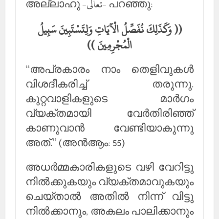
അല്ലാഹു -تعالى- പറഞ്ഞു:
(( وَكَذَلِكَ نُفَصِّلُ الْآيَاتِ وَلِتَسْتَبِينَ سَبِيلُ
الْمُجْرِمِينَ ))
“അപ്രകാരം നാം തെളിവുകള്‍
വിശദീകരിച്ച് തരുന്നു.
കുറ്റവാളികളുടെ മാര്‍ഗം
വ്യക്തമായി വേര്‍തിരിഞ്ഞ്
കാണുവാന്‍ വേണ്ടിയാകുന്നു
അത്.” (അന്‍ആം: 55)
അധര്‍മ്മകാരികളുടെ വഴി വേറിട്ടു
നില്‍ക്കുകയും വ്യക്തമാവുകയും
ചെയ്താല്‍ അതില്‍ നിന്ന് വിട്ടു
നില്‍ക്കാനും, അകലം പാലിക്കാനും