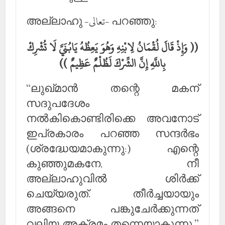
അല്ലാഹു -تعالى- പറഞ്ഞു:
(( وَإِذْ قَالَ لُقْمَانُ لِابْنِهِ وَهُوَ يَعِظُهُ يَابُنَيَّ لَا تُشْرِكْ
بِاللَّهِ إِنَّ الشِّرْكَ لَظُلْمٌ عَظِيمٌ ))
“ലുഖ്മാന്‍ തന്റെ മകന്
സദുപദേശം
നല്‍കികൊണ്ടിരിക്കെ അവനോട്
ഇപ്രകാരം പറഞ്ഞ സന്ദര്‍ഭം
(ശ്രദ്ധേയമാകുന്നു:) എന്റെ
കുഞ്ഞുമകനേ, നീ
അല്ലാഹുവില്‍ ശിര്‍ക്ക്
ചെയ്യരുത്. തീര്‍ച്ചയായും
അങ്ങനെ പങ്കുചേര്‍ക്കുന്നത്
വലിയ അക്രമം തന്നെയാകുന്നു.”