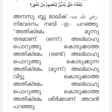
بَعْضًا، حَتَّى يُدَيِّنُ لِبَعْضِهِمْ مِنْ بَعْضٍ»
അനസു ബ്നു മാലിക് -رضي الله عنه-
നിവേദനം: നബി -ﷺ- പറഞ്ഞു:
“അതിക്രമം മൂന്നു
തരമാണ്. (ഒന്ന്:) അല്ലാഹു
പൊറുത്തു കൊടുക്കാത്ത
അതിക്രമം. (രണ്ട്:) അല്ലാഹു
പൊറുത്തു കൊടുക്കുന്ന
അതിക്രമം. (മൂന്ന്:) അല്ലാഹു
വിട്ടു കൊടുക്കാത്ത
അതിക്രമം. അല്ലാഹു
പൊറുത്തു കൊടുക്കാത്ത
അതിക്രമം ശിര്‍ക്കാണ്. അവന്‍
പറഞ്ഞു: