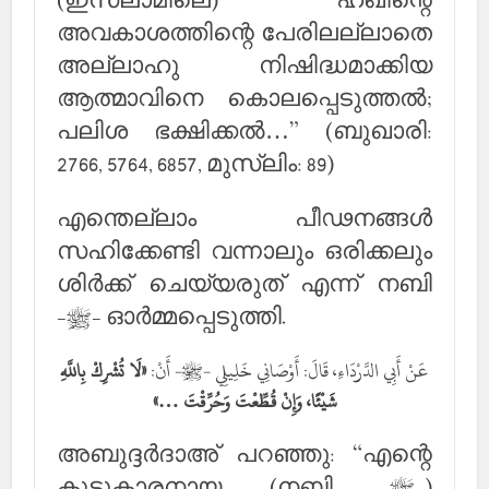
(ഇസ്‌ലാമിലെ) ഹഖിന്റെ
അവകാശത്തിന്റെ പേരിലല്ലാതെ
അല്ലാഹു നിഷിദ്ധമാക്കിയ
ആത്മാവിനെ കൊലപ്പെടുത്തല്‍;
പലിശ ഭക്ഷിക്കല്‍…” (ബുഖാരി:
2766, 5764, 6857, മുസ്‌ലിം: 89)
എന്തെല്ലാം പീഢനങ്ങള്‍
സഹിക്കേണ്ടി വന്നാലും ഒരിക്കലും
ശിര്‍ക്ക് ചെയ്യരുത് എന്ന് നബി
-ﷺ- ഓര്‍മ്മപ്പെടുത്തി.
عَنْ أَبِي الدَّرْدَاءِ، قَالَ: أَوْصَانِي خَلِيلِي -ﷺ- أَنْ:
«لَا تُشْرِكْ بِاللَّهِ
شَيْئًا، وَإِنْ قُطِّعْتَ وَحُرِّقْتَ …»
അബുദ്ദര്‍ദാഅ് പറഞ്ഞു: “എന്റെ
കൂട്ടുകാരനായ (നബി -ﷺ-)