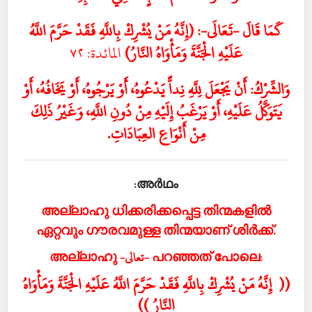
كَمَا قَالَ -تَعَالَى-: (إِنَّهُ مَنْ يُشْرِكْ بِاللَّهِ فَقَدْ حَرَّمَ اللَّهُ
عَلَيْهِ الْجَنَّةَ وَمَأْوَاهُ النَّارُ)
المائدة: ٧٢
وَالشِّرْكُ: أَنْ يَجْعَلَ لِلَّهِ نِداًّ يَدْعُوهُ، أَوْ يَرْجُوهُ، أَوْ يَخَافُهُ، أَوْ
يَتَوَكَّلُ عَلَيْهِ، أَوْ يَرْغَبُ إِلَيْهِ مِنْ دُونِ اللَّهِ، وَغَيْرُ ذَلِكَ
مِنْ أَنْوَاعِ العِبَادَاتِ.
അര്‍ഥം:
അല്ലാഹു ധിക്കരിക്കപ്പെട്ട തിന്മകളില്‍
ഏറ്റവും ഗൗരവമുള്ള തിന്മയാണ് ശിര്‍ക്ക്.
അല്ലാഹു -تعالى- പറഞ്ഞത് പോലെ:
(( إِنَّهُ مَنْ يُشْرِكْ بِاللَّهِ فَقَدْ حَرَّمَ اللَّهُ عَلَيْهِ الْجَنَّةَ وَمَأْوَاهُ
النَّارُ ))