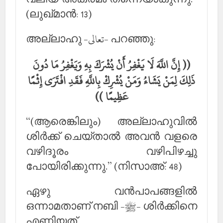
(ലുഖ്മാന്‍: 13)
അല്ലാഹു -تعالى- പറഞ്ഞു:
(( إِنَّ اللَّهَ لَا يَغْفِرُ أَنْ يُشْرَكَ بِهِ وَيَغْفِرُ مَا دُونَ
ذَلِكَ لِمَنْ يَشَاءُ وَمَنْ يُشْرِكْ بِاللَّهِ فَقَدِ افْتَرَى إِثْمًا
عَظِيمًا ))
“(ആരെങ്കിലും) അല്ലാഹുവില്‍
ശിര്‍ക്ക് ചെയ്താല്‍ അവന്‍ വളരെ
വഴിദൂരം വഴിപിഴച്ചു
പോയിരിക്കുന്നു.” (നിസാഅ്: 48)
ഏഴു വന്‍പാപങ്ങളില്‍
ഒന്നാമതാണ് നബി -ﷺ- ശിര്‍ക്കിനെ
എണ്ണിയത്.