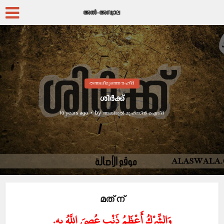
തഅലീമുത്തൌഹീദ്
ശിര്‍ക്ക്
by
അബ്ദുല്‍ മുഹ്സിന്‍ ഐദീദ്
10 years ago
മത് ന്‍
وَالشِّرْكُ أَعْظَمُ ذَنْبٍ عُصِيَ اللَّهُ بِهِ.