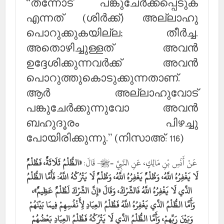
“തന്നോട് പങ്കുചേര്‍ക്കപ്പെടുക
എന്നത് (ശിര്‍ക്ക്) അല്ലാഹു
പൊറുക്കുകയില്ല; തീര്‍ച്ച.
അതൊഴിച്ചുള്ളത് അവന്‍
ഉദ്ദേശിക്കുന്നവര്‍ക്ക് അവന്‍
പൊറുത്തുകൊടുക്കുന്നതാണ്.
ആര്‍ അല്ലാഹുവോട്
പങ്കുചേര്‍ക്കുന്നുവോ അവന്‍
ബഹുദൂരം പിഴച്ചു
പോയിരിക്കുന്നു.” (നിസാഅ്: 116)
عَنْ أَنَسِ بْنِ مَالِكٍ، عَنِ النَّبِيِّ =ﷺ- قَالَ:
«الظُّلْمُ ثَلَاثَةٌ، فَظُلْمٌ
لَا يَغْفِرُهُ اللَّهُ، وَظُلْمٌ يَغْفِرُهُ اللَّهُ، وَظُلْمٌ لَا يَتْرُكْهُ اللَّهُ: فَأَمَّا الظُّلْمُ
الذِّي لَا يَغْفِرُهُ اللَّهُ فَالشِّرْكُ، وَقَالَ «إِنَّ الشِّرْكَ لَظُلْمٌ عَظِيمٌ»،
وَأَمَّا الظُّلْمُ الذِّي يَغْفِرُهُ اللَّهُ فَظُلْمُ العِبَادِ لِأَنْفُسِهِمْ فِيمَا بَيْنَهُمْ
وَبَيْنَ رَبِّهِمْ، وَأَمَّا الظُّلْمُ الذِّي لَا يَتْرُكْهُ فَظُلْمُ العِبَادِ بَعْضُهُمْ