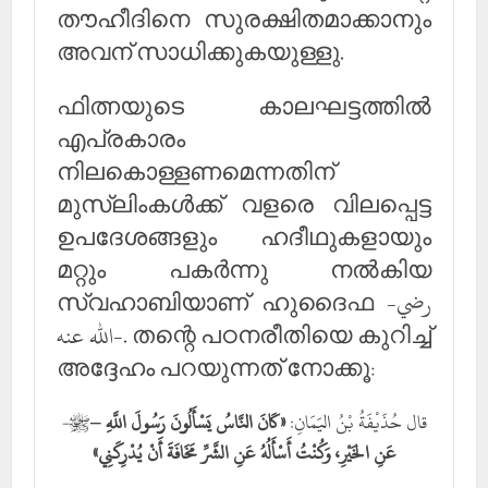
തൗഹീദിനെ സുരക്ഷിതമാക്കാനും
അവന് സാധിക്കുകയുള്ളു.
ഫിത്നയുടെ കാലഘട്ടത്തില്‍
എപ്രകാരം
നിലകൊള്ളണമെന്നതിന്
മുസ്‌ലിംകള്‍ക്ക് വളരെ വിലപ്പെട്ട
ഉപദേശങ്ങളും ഹദീഥുകളായും
മറ്റും പകര്‍ന്നു നല്‍കിയ
സ്വഹാബിയാണ് ഹുദൈഫ -رضي
الله عنه-. തന്റെ പഠനരീതിയെ കുറിച്ച്
അദ്ദേഹം പറയുന്നത് നോക്കൂ:
قال حُذَيْفَةُ بْنُ اليَمَانِ:
«كَانَ النَّاسُ يَسْأَلُونَ رَسُولَ اللَّهِ –
ﷺ-
عَنِ الخَيْرِ، وَكُنْتُ أَسْأَلُهُ عَنِ الشَّرِّ مَخَافَةَ أَنْ يُدْرِكَنِي»