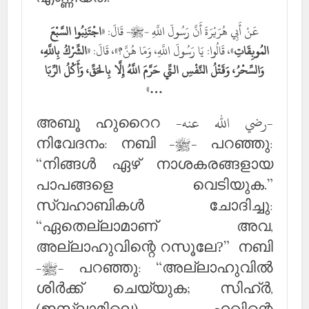
عَنْ أَبِي هُرَيْرَةَ أَنَّ رَسُولَ اللَّهِ -ﷺ- قَالَ: «
اجْتَنِبُوا السَّبْعَ
المُوبِقَاتِ
»، قَالُوا: يَا رَسُولَ اللَّهِ، وَمَا هُنَّ؟»، قَالَ: «
الشِّرْكُ بِاللَّهِ،
وَالسِّحْرُ، وَقَتْلُ النَّفْسِ التِّي حَرَّمَ اللَّهُ إِلَّا بِالحَقِّ، وَأَكْلُ الرِّبَا
»
…
അബൂ ഹുറൈറ -رضي الله عنه-
നിവേദനം: നബി -ﷺ- പറഞ്ഞു:
“നിങ്ങള്‍ ഏഴ് നാശകരങ്ങളായ
പാപങ്ങളെ വെടിയുക.”
സ്വഹാബികള്‍ ചോദിച്ചു:
“ഏതെല്ലാമാണ് അവ,
അല്ലാഹുവിന്റെ റസൂലേ?” നബി
-ﷺ- പറഞ്ഞു: “അല്ലാഹുവില്‍
ശിര്‍ക്ക് ചെയ്യുക; സിഹ്ര്‍,