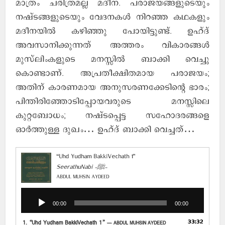
മാത്രം ചരിത്രമല്ല മദീന. പരാജയങ്ങളുടെയും
നഷ്ടങ്ങളുടെയും വേദനകൾ നിറഞ്ഞ കഥകളും
മദീനയിൽ കഴിഞ്ഞു പോയിട്ടുണ്ട്. ഉഹ്ദ്
അവസാനിക്കുന്നത് അത്തരം വികാരങ്ങൾ
മുസ്‌ലിംകളുടെ മനസ്സിൽ ബാക്കി വെച്ചു
കൊണ്ടാണ്. അപ്രതീക്ഷിതമായ പരാജയം;
അതിന് കാരണമായ അനുസരണക്കേടിന്റെ ഭാരം;
പിന്തിരിഞ്ഞോടിപ്പോയവരുടെ മനസ്സിലെ
കുറ്റബോധം; നഷ്ടപ്പെട്ട സഹോദരങ്ങളെ
ഓർത്തുള്ള ദുഖം… ഉഹ്ദ് ബാക്കി വെച്ചത്…
“Uhd Yudham BakkiVechath 1”
SeerathuNabi -ﷺ-
ABDUL MUHSIN AYDEED
Audio
Player
00:00
00:00
33:32
1.
“Uhd Yudham BakkiVechath 1”
— ABDUL MUHSIN AYDEED