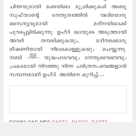
ചിന്തയുമായി മക്കയിലെ മുശ്രിക്കുകൾ അബൂ
സുഫ്‌യാന്റെ നേതൃത്വത്തിൽ വലിയൊരു
സൈന്യവുമായി മദീനയിലേക്ക്
പുറപ്പെട്ടിരിക്കുന്നു. ഉഹ്‌ദ് മലയുടെ അടുത്തായി
അവർ തമ്പടിക്കുകയും, മദീനക്കൊരു
ഭീഷണിയായി നിലകൊള്ളുകയും ചെയ്യുന്നു.
നബി -ﷺ- യുദ്ധപാടവവും നേതൃവൈഭവവും
പ്രകടമായി നിറഞ്ഞു നിന്ന ചരിത്രസംഭവങ്ങളാൽ
സമ്പന്നമാണ് ഉഹ്ദ്. അതിനെ കുറിച്ച്…
DOWNLOAD MP3
PART1
PART2
PART3