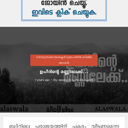
സീറതുന്നബി (തലശ്ശേരി മുജാഹിദീൻ മസ്ജിദ്,
ഞായർ)
ഉഹ്ദിന്റെ മണ്ണിലേക്ക്…
by
അബ്ദുല്‍ മുഹ്സിന്‍ ഐദീദ്
7 years ago
ബദ്റിലെ പരാജയത്തിന് പകരം വീട്ടണമെന്ന