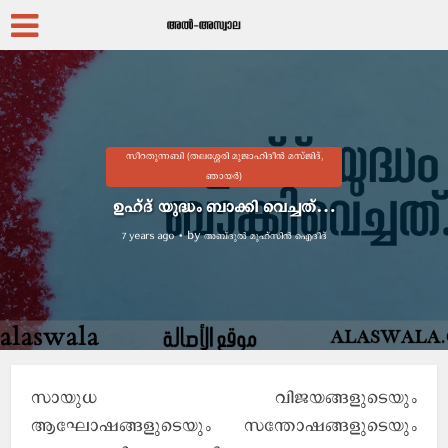
സീറതുന്നബി (തലശ്ശേരി മുജാഹിദീൻ മസ്ജിദ്,
ഞായർ)
ഉഹ്ദ് യുദ്ധം ബാക്കി വെച്ചത്…
by
അബ്ദുല്‍ മുഹ്സിന്‍ ഐദീദ്
7 years ago
സായുധ വിജയങ്ങളുടെയും
ആഘോഷങ്ങളുടെയും സന്തോഷങ്ങളുടെയും