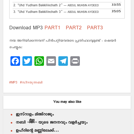
33:55
2.
“Uhd Yudham BakkiVechath 2”
— ABDUL MUHSIN AYDEED
35:05
3.
“Uhd Yudham BakkiVechath 3”
— ABDUL MUHSIN AYDEED
Download MP3
PART1
PART2
PART3
നന്മ അറിയിക്കുന്നവന് പിന്‍പറ്റിയവരുടെ പ്രതിഫലവുമുണ്ട് - ഷെയര്‍
ചെയ്യുക:
Facebook
Twitter
WhatsApp
Email
Telegram
Print
MP3
സീറതുന്നബി
You may also like
ഇസ്റാഉം മിഅ്റാജും
നബി -ﷺ- യുടെ ജനനവും വളര്‍ച്ചയും
ഉഹ്ദിന്റെ മണ്ണിലേക്ക്…