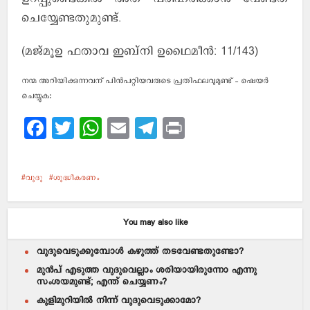
ചെയ്യേണ്ടതുമുണ്ട്.
(മജ്മൂഉ ഫതാവ ഇബ്നി ഉഥൈമീന്‍: 11/143)
നന്മ അറിയിക്കുന്നവന് പിന്‍പറ്റിയവരുടെ പ്രതിഫലവുമുണ്ട് - ഷെയര്‍
ചെയ്യുക:
Facebook
Twitter
WhatsApp
Email
Telegram
Print
വുദു
ശുദ്ധീകരണം
You may also like
വുദുവെടുക്കുമ്പോള്‍ കഴുത്ത് തടവേണ്ടതുണ്ടോ?
മുന്‍പ് എടുത്ത വുദുവെല്ലാം ശരിയായിരുന്നോ എന്നു
സംശയമുണ്ട്; എന്ത് ചെയ്യണം?
കുളിമുറിയില്‍ നിന്ന് വുദുവെടുക്കാമോ?