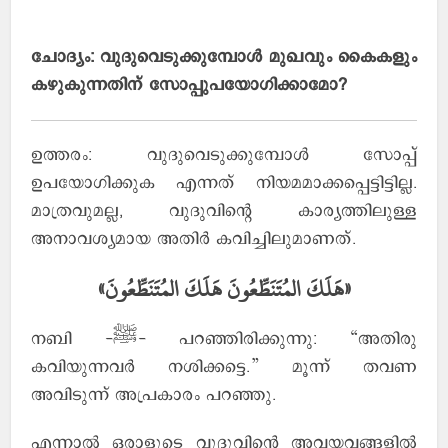
ചോദ്യം: വുദുവെടുക്കുമ്പോള്‍ മുഖവും കൈകളും
കഴുകുന്നതിന് സോപ്പുപയോഗിക്കാമോ?
ഉത്തരം: വുദുവെടുക്കുമ്പോള്‍ സോപ്പ്
ഉപയോഗിക്കുക എന്നത് നിയമമാക്കപ്പെട്ടിട്ടില്ല.
മാത്രവുമല്ല, വുദുവിന്റെ കാര്യത്തിലുള്ള
അനാവശ്യമായ അതിര്‍ കവിച്ചിലുമാണത്.
«هَلَكَ المُتَنَطِّعُونَ هَلَكَ المُتَنَطِّعُونَ»
നബി -ﷺ- പറഞ്ഞിരിക്കുന്നു: “അതിരു
കവിയുന്നവര്‍ നശിക്കട്ടെ.” മൂന്ന് തവണ
അവിടുന്ന് അപ്രകാരം പറഞ്ഞു.
എന്നാല്‍ ഒരാളുടെ വുദുവിന്റെ അവയവങ്ങളില്‍