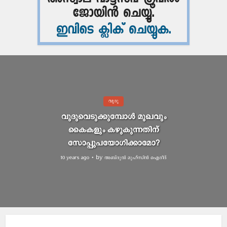
വുദു
വുദുവെടുക്കുമ്പോള്‍ മുഖവും
കൈകളും കഴുകുന്നതിന്
സോപ്പുപയോഗിക്കാമോ?
by
അബ്ദുല്‍ മുഹ്സിന്‍ ഐദീദ്
10 years ago