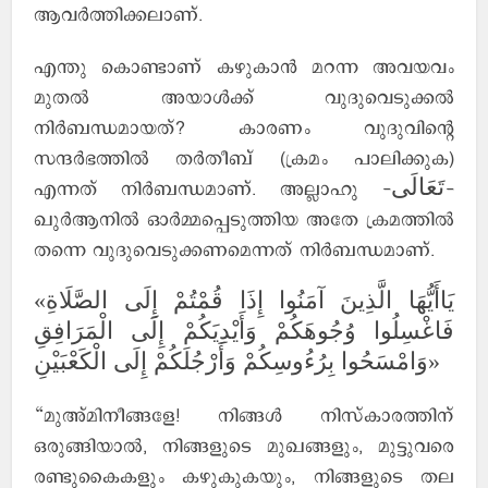
ആവര്‍ത്തിക്കലാണ്.
എന്തു കൊണ്ടാണ് കഴുകാന്‍ മറന്ന അവയവം
മുതല്‍ അയാള്‍ക്ക് വുദുവെടുക്കല്‍
നിര്‍ബന്ധമായത്? കാരണം വുദുവിന്റെ
സന്ദര്‍ഭത്തില്‍ തര്‍തീബ് (ക്രമം പാലിക്കുക)
എന്നത് നിര്‍ബന്ധമാണ്. അല്ലാഹു -تَعَالَى-
ഖുര്‍ആനില്‍ ഓര്‍മ്മപ്പെടുത്തിയ അതേ ക്രമത്തില്‍
തന്നെ വുദുവെടുക്കണമെന്നത് നിര്‍ബന്ധമാണ്.
«يَاأَيُّهَا الَّذِينَ آمَنُوا إِذَا قُمْتُمْ إِلَى الصَّلَاةِ
فَاغْسِلُوا وُجُوهَكُمْ وَأَيْدِيَكُمْ إِلَى الْمَرَافِقِ
وَامْسَحُوا بِرُءُوسِكُمْ وَأَرْجُلَكُمْ إِلَى الْكَعْبَيْنِ»
“മുഅ്മിനീങ്ങളേ! നിങ്ങള്‍ നിസ്കാരത്തിന്
ഒരുങ്ങിയാല്‍, നിങ്ങളുടെ മുഖങ്ങളും, മുട്ടുവരെ
രണ്ടുകൈകളും കഴുകുകയും, നിങ്ങളുടെ തല