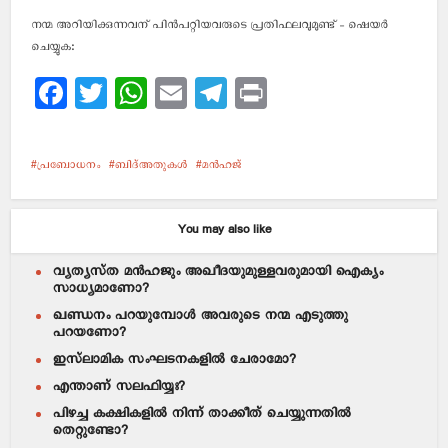
നന്മ അറിയിക്കുന്നവന് പിന്‍പറ്റിയവരുടെ പ്രതിഫലവുമുണ്ട് - ഷെയര്‍
ചെയ്യുക:
Facebook
Twitter
WhatsApp
Email
Telegram
Print
പ്രബോധനം
ബിദ്അതുകള്‍
മന്‍ഹജ്
You may also like
വ്യത്യസ്ത മന്‍ഹജും അഖീദയുമുള്ളവരുമായി ഐക്യം
സാധ്യമാണോ?
ഖണ്ഡനം പറയുമ്പോള്‍ അവരുടെ നന്മ എടുത്തു
പറയണോ?
ഇസ്‌ലാമിക സംഘടനകളില്‍ ചേരാമോ?
എന്താണ് സലഫിയ്യഃ?
പിഴച്ച കക്ഷികളില്‍ നിന്ന് താക്കീത് ചെയ്യുന്നതില്‍
തെറ്റുണ്ടോ?