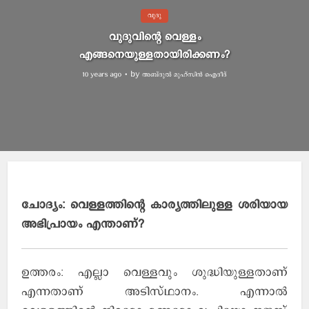
വുദു
വുദുവിന്റെ വെള്ളം
എങ്ങനെയുള്ളതായിരിക്കണം?
by
അബ്ദുല്‍ മുഹ്സിന്‍ ഐദീദ്
10 years ago
ചോദ്യം: വെള്ളത്തിന്റെ കാര്യത്തിലുള്ള ശരിയായ
അഭിപ്രായം എന്താണ്?
ഉത്തരം: എല്ലാ വെള്ളവും ശുദ്ധിയുള്ളതാണ്
എന്നതാണ് അടിസ്ഥാനം. എന്നാല്‍