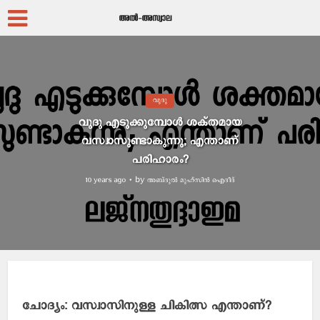
വുദു
വുദു എടുക്കുമ്പോള്‍ ശക്തമായ
വസ്വാസുണ്ടാകുന്നു; എന്താണ്
പരിഹാരം?
by
അബ്ദുല്‍ മുഹ്സിന്‍ ഐദീദ്
10 years ago
ചോദ്യം: വസ്വാസിനുള്ള ചികിത്സ എന്താണ്?