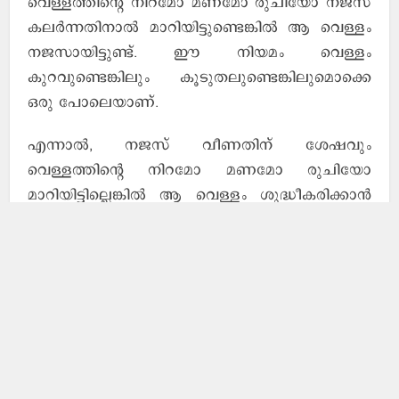
വെള്ളത്തിന്റെ നിറമോ മണമോ രുചിയോ നജസ്
കലര്‍ന്നതിനാല്‍ മാറിയിട്ടുണ്ടെങ്കില്‍ ആ വെള്ളം
നജസായിട്ടുണ്ട്. ഈ നിയമം വെള്ളം
കുറവുണ്ടെങ്കിലും കൂടുതലുണ്ടെങ്കിലുമൊക്കെ
ഒരു പോലെയാണ്.
എന്നാല്‍, നജസ് വീണതിന് ശേഷവും
വെള്ളത്തിന്റെ നിറമോ മണമോ രുചിയോ
മാറിയിട്ടില്ലെങ്കില്‍ ആ വെള്ളം ശുദ്ധീകരിക്കാന്‍
ഉപയോഗിക്കാവുന്നതാണ്. വെള്ളം എത്ര
കുറവാണുള്ളതെങ്കിലും (നജസ് കാരണം നിറം,
മണം, രുചി എന്നിവ മാറിയിട്ടില്ലെങ്കില്‍) അത്
ശുദ്ധിയുള്ളത് തന്നെയാണ്.
എന്നാല്‍ സൂക്ഷ്മതക്ക് വേണ്ടിയും, അഭിപ്രായ
വ്യത്യാസത്തില്‍ നിന്ന് പുറത്തു കടക്കുന്നതിന്
വേണ്ടിയും ഒരാള്‍ അത്തരം വെള്ളം