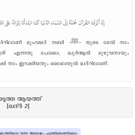
إِنَّا أَنَْزَلْنَا القُرْآنَ جُمْلَةً إِلَى السَّمَاءِ الدُّنْيَا كَمَا ابْتَدَأْنَا إِنْزَالَهُ .
ഹമ്മദ് നബി -ﷺ- യുടെ മേൽ നാം
ച്ചത് എന്നതു പോലെ, ഖുർആൻ മുഴുവനായും
േക്ക് നാം ഇറക്കിയതും ലൈലതുൽ ഖദ്റിലാണ്.
ടുത്ത ആയത്ത്
[ഖദ്ർ 2]
ുത്തിലോ വന്ന അബദ്ധം ചൂണ്ടിക്കാണിക്കാം