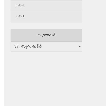
ഖദ്ർ 4
ഖദ്ർ 5
സൂറതുകള്‍