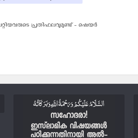
പറ്റിയവരുടെ പ്രതിഫലവുമുണ്ട് - ഷെയര്‍
egram
Print