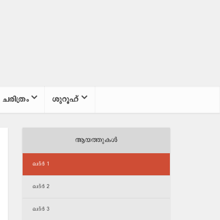
ചരിത്രം
ശുറൂഹ്
ആയത്തുകള്‍
ഖദ്ർ 1
ഖദ്ർ 2
ഖദ്ർ 3