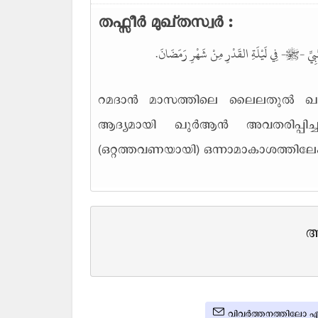
തഫ്സീർ മുഖ്തസ്വർ :
عَلَى النَّبِيِّ -ﷺ- فِي لَيْلَةِ القَدْرِ مِنْ شَهْرِ رَمَضَانَ
റമദാൻ മാസത്തിലെ ലൈലതുൽ ഖദ്റിലാണ് മു
ആദ്യമായി ഖുർആൻ അവതരിപ്പി
(ഒറ്റത്തവണയായി) ഒന്നാമാകാശത്തില
അ
വിവർത്തനത്തിലോ എഴ