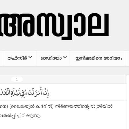
തഫ്സീര്‍
ഓഡിയോ
ഇസ്‌ലാമിനെ അറിയാം
1
إِنَّا أَنزَلْنَاهُ فِي لَيْلَةِ الْقَ﴾
നെ) (ലൈലതുൽ ഖദ്റിൽ) നിർണയത്തിന്റെ രാത്രിയിൽ
രിപ്പിച്ചിരിക്കുന്നു.