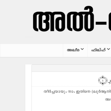
അഖീദ
ഫിഖ്ഹ്
دْرِ ﴿١
തീർച്ചയായും നാം ഇതിനെ (ഖുർആനി
അവത