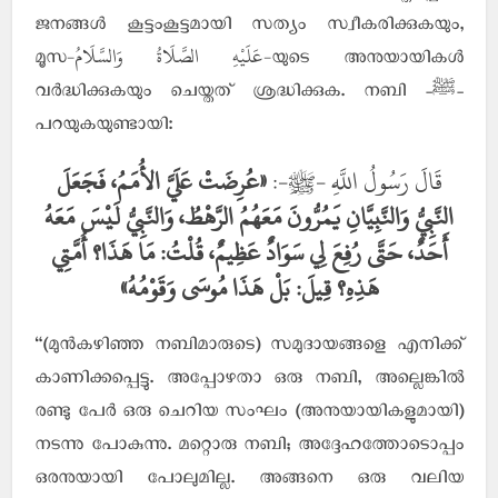
ജനങ്ങള്‍ കൂട്ടംകൂട്ടമായി സത്യം സ്വീകരിക്കുകയും,
-عَلَيْهِ الصَّلَاةُ وَالسَّلَامُ-
മൂസ
യുടെ അനുയായികള്‍
വര്‍ദ്ധിക്കുകയും ചെയ്തത് ശ്രദ്ധിക്കുക. നബി -ﷺ-
പറയുകയുണ്ടായി:
قَالَ رَسُولُ اللَّهِ -ﷺ-:
«عُرِضَتْ عَلَيَّ الأُمَمُ، فَجَعَلَ
النَّبِيُّ وَالنَّبِيَّانِ يَمُرُّونَ مَعَهُمُ الرَّهْطُ، وَالنَّبِيُّ لَيْسَ مَعَهُ
أَحَدٌ، حَتَّى رُفِعَ لِي سَوَادٌ عَظِيمٌ، قُلْتُ: مَا هَذَا؟ أُمَّتِي
هَذِهِ؟ قِيلَ: بَلْ هَذَا مُوسَى وَقَوْمُهُ»
“(മുന്‍കഴിഞ്ഞ നബിമാരുടെ) സമുദായങ്ങളെ എനിക്ക്
കാണിക്കപ്പെട്ടു. അപ്പോഴതാ ഒരു നബി, അല്ലെങ്കില്‍
രണ്ടു പേര്‍ ഒരു ചെറിയ സംഘം (അനുയായികളുമായി)
നടന്നു പോകുന്നു. മറ്റൊരു നബി; അദ്ദേഹത്തോടൊപ്പം
ഒരനുയായി പോലുമില്ല. അങ്ങനെ ഒരു വലിയ