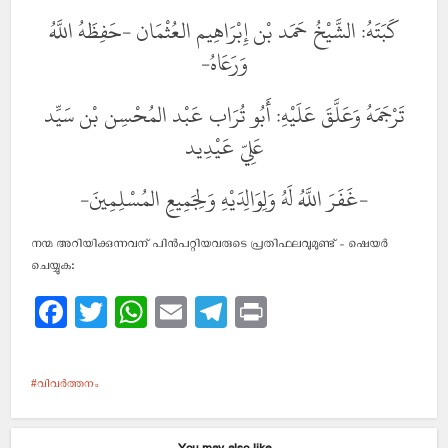
كَبَتَهُ: الشَّيْخُ حَمَد بْن إِبْرَاهِيم العُثْمَان -حَفِظَهُ اللَّهُ
وَرَعَاهُ-
تَرْجَمَهُ وَعَلَّقَ عَلَيْهِ: أَبُو تُرَاب عَبْد المُحْسِن بْن سَيِّد
عَلِيّ عَيْدِيد
-غَفَرَ اللَّهُ لَهُ وَلِوَالِدَيْهِ وَلِجَمِيعِ المُسْلِمِينَ-
നന്മ അറിയിക്കുന്നവന് പിന്‍പറ്റിയവരുടെ പ്രതിഫലവുമുണ്ട് - ഷെയര്‍
ചെയ്യുക:
Facebook
Twitter
WhatsApp
Email
Telegram
Print
വിവര്‍ത്തനം