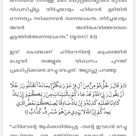
ജനതയില്‍ നിന്നുള്ള ചില ചെറുപ്പക്കാരല്ലാതെ മറ്റാരും
വിശ്വസിച്ചില്ല. തീര്‍ച്ചയായും ഫിര്‍ഔന്‍ ഭൂമിയില്‍
ഔന്നത്യം നടിക്കുന്നവന്‍ തന്നെയാകുന്നു. തീര്‍ച്ചയായും
അവന്‍ അതിരുകവിഞ്ഞവരുടെ
കൂട്ടത്തില്‍ത്തന്നെയാകുന്നു.” (യൂനുസ്: 83)
ഇത് കൊണ്ടാണ് ഫിര്‍ഔനിന്റെ കുടുംബത്തില്‍
പെട്ടവര്‍ തങ്ങളുടെ വിശ്വാസം പുറത്ത്
പ്രകടിപ്പിക്കാതെ മറച്ചു വെച്ചത്. അല്ലാഹു പറഞ്ഞു:
(( وَقَالَ رَجُلٌ مُؤْمِنٌ مِنْ آلِ فِرْعَوْنَ يَكْتُمُ إِيمَانَهُ أَتَقْتُلُونَ رَجُلًا
أَنْ يَقُولَ رَبِّيَ اللَّهُ وَقَدْ جَاءَكُمْ بِالْبَيِّنَاتِ مِنْ رَبِّكُمْ وَإِنْ يَكُ
كَاذِبًا فَعَلَيْهِ كَذِبُهُ وَإِنْ يَكُ صَادِقًا يُصِبْكُمْ بَعْضُ الَّذِي
يَعِدُكُمْ إِنَّ اللَّهَ لَا يَهْدِي مَنْ هُوَ مُسْرِفٌ كَذَّابٌ ))
“ഫിര്‍ഔന്റെ ആള്‍ക്കാരില്‍പ്പെട്ട -തന്റെ ഈമാന്‍ മറച്ചു