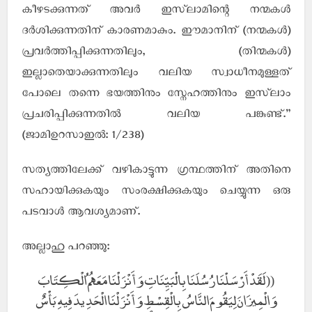
കീഴടക്കുന്നത് അവര്‍ ഇസ്‌ലാമിന്റെ നന്മകള്‍
ദര്‍ശിക്കുന്നതിന് കാരണമാകും. ഈമാനിന് (നന്മകള്‍)
പ്രവര്‍ത്തിപ്പിക്കുന്നതിലും, (തിന്മകള്‍)
ഇല്ലാതെയാക്കുന്നതിലും വലിയ സ്വാധീനമുള്ളത്
പോലെ തന്നെ ഭയത്തിനും സ്നേഹത്തിനും ഇസ്‌ലാം
പ്രചരിപ്പിക്കുന്നതില്‍ വലിയ പങ്കുണ്ട്.”
(ജാമിഉറസാഇല്‍: 1/238)
സത്യത്തിലേക്ക് വഴികാട്ടുന്ന ഗ്രന്ഥത്തിന് അതിനെ
സഹായിക്കുകയും സംരക്ഷിക്കുകയും ചെയ്യുന്ന ഒരു
പടവാള്‍ ആവശ്യമാണ്.
അല്ലാഹു പറഞ്ഞു:
(( لَقَدْ أَرْسَلْنَا رُسُلَنَا بِالْبَيِّنَاتِ وَأَنْزَلْنَا مَعَهُمُ الْكِتَابَ
وَالْمِيزَانَ لِيَقُومَ النَّاسُ بِالْقِسْطِ وَأَنْزَلْنَا الْحَدِيدَ فِيهِ بَأْسٌ