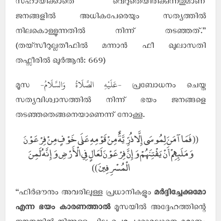
സഹായിക്കാതെ വെറുതെയിരിക്കുന്നതുമാണ്
ജനങ്ങളില്‍ അധികപേരെയും സത്യത്തില്‍
നിലകൊള്ളുന്നതില്‍ നിന്ന് തടഞ്ഞത്.”
(തയ്സീറുല്ലതീഫില്‍ മന്നാന്‍ ഫീ ഖുലാസതി
തഫ്സീരില്‍ ഖുര്‍ആന്‍: 669)
-عَلَيْهِ الصَّلَاةُ وَالسَّلَامُ-
മൂസ
പ്രബോധനം ചെയ്ത
സത്യവിശ്വാസത്തില്‍ നിന്ന് ഭയം ജനങ്ങളെ
തടഞ്ഞതെങ്ങനെയാണെന്ന് നോക്കൂ.
(( فَمَا آمَنَ لِمُوسَى إِلَّا ذُرِّيَّةٌ مِنْ قَوْمِهِ عَلَى خَوْفٍ مِنْ فِرْعَوْنَ
وَمَلَئِهِمْ أَنْ يَفْتِنَهُمْ وَإِنَّ فِرْعَوْنَ لَعَالٍ فِي الْأَرْضِ وَإِنَّهُ لَمِنَ
الْمُسْرِفِينَ ))
“ഫിര്‍ഔനും അവരിലുള്ള പ്രധാനികളും
മര്‍ദ്ദിച്ചേക്കുമോ
എന്ന ഭയം കാരണത്താല്‍
മൂസയില്‍ അദ്ദേഹത്തിന്റെ