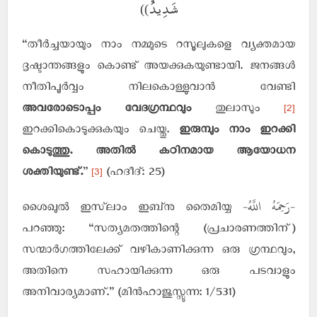
شَدِيدٌ ))
“തീര്‍ച്ചയായും നാം നമ്മുടെ റസൂലുകളെ വ്യക്തമായ
ദൃഷ്ടാന്തങ്ങളും കൊണ്ട് അയക്കുകയുണ്ടായി. ജനങ്ങള്‍
നീതിപൂര്‍വ്വം നിലകൊള്ളുവാന്‍ വേണ്ടി
[2]
അവരോടൊപ്പം വേദഗ്രന്ഥവും
തുലാസും
ഇറക്കികൊടുക്കുകയും ചെയ്തു.
ഇരുമ്പും നാം ഇറക്കി
കൊടുത്തു. അതില്‍ കഠിനമായ ആയോധന
[3]
ശക്തിയുണ്ട്.
”
(ഹദീദ്: 25)
-رَحِمَهُ اللَّهُ-
ശൈഖുല്‍ ഇസ്‌ലാം ഇബ്‌നു തൈമിയ്യ
പറഞ്ഞു: “സത്യമതത്തിന്റെ (പ്രചാരണത്തിന്)
സന്മാര്‍ഗത്തിലേക്ക് വഴികാണിക്കുന്ന ഒരു ഗ്രന്ഥവും,
അതിനെ സഹായിക്കുന്ന ഒരു പടവാളും
അനിവാര്യമാണ്.” (മിന്‍ഹാജുസ്സുന്ന: 1/531)