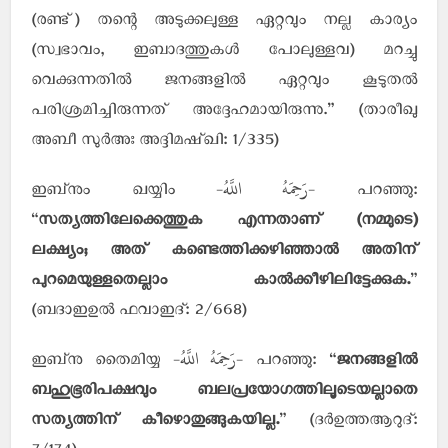
(രണ്ട്) തന്റെ അടുക്കലുള്ള ഏറ്റവും നല്ല കാര്യം
(സ്വഭാവം, ഇബാദത്തുകള്‍ പോലുള്ളവ) മറച്ചു
വെക്കുന്നതില്‍ ജനങ്ങളില്‍ ഏറ്റവും കൂടുതല്‍
പരിശ്രമിച്ചിരുന്നത് അദ്ദേഹമായിരുന്നു.” (താരീഖു
അബീ സുര്‍അഃ അദ്ദിമഷ്ഖി: 1/335)
-رَحِمَهُ اللَّهُ-
ഇബ്‌നും ഖയ്യിം
പറഞ്ഞു:
“
സത്യത്തിലേക്കെത്തുക എന്നതാണ് (നമ്മുടെ)
ലക്ഷ്യം; അത് കണ്ടെത്തിക്കഴിഞ്ഞാല്‍ അതിന്
പുറമെയുള്ളതെല്ലാം കാല്‍ക്കീഴിലിട്ടേക്കുക.
”
(ബദാഇഉല്‍ ഫവാഇദ്: 2/668)
-رَحِمَهُ اللَّهُ-
ഇബ്‌നു തൈമിയ്യ
പറഞ്ഞു: “
ജനങ്ങളില്‍
ബഹുഭൂരിപക്ഷവും ബലപ്രയോഗത്തിലൂടെയല്ലാതെ
സത്യത്തിന് കീഴൊതുങ്ങുകയില്ല.
” (ദര്‍ഉത്തആറുദ്: