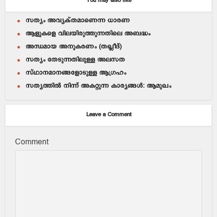
You may also like
സത്യം അവ്യക്തമാണെന്ന ധാരണ
ആളുകളെ വിലയിരുത്തുന്നതിലെ അബദ്ധം
അന്ധമായ അനുകരണം (തഖ്ലീദ്)
സത്യം തേടുന്നതിലുള്ള അലസത
സ്ഥാനമാനങ്ങളോടുള്ള ആഗ്രഹം
സത്യത്തില്‍ നിന്ന് അകറ്റുന്ന കാര്യങ്ങള്‍: ആമുഖം
Leave a Comment
Comment