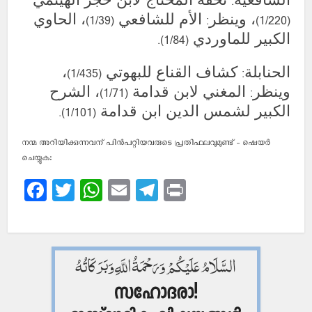
الشافعية: تحفة المحتاج لابن حجر الهيتمي
(1/220)، وينظر: الأم للشافعي (1/39)، الحاوي
الكبير للماوردي (1/84).
الحنابلة: كشاف القناع للبهوتي (1/435)،
وينظر: المغني لابن قدامة (1/71)، الشرح
الكبير لشمس الدين ابن قدامة (1/101).
നന്മ അറിയിക്കുന്നവന് പിന്‍പറ്റിയവരുടെ പ്രതിഫലവുമുണ്ട് - ഷെയര്‍
ചെയ്യുക:
Facebook
Twitter
WhatsApp
Email
Telegram
Print