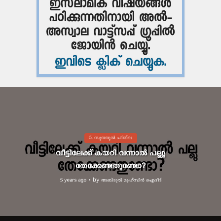
5. സുനനുൽ ഫിത്റഃ
വീട്ടിലേക്ക് കയറി വന്നാൽ പല്ലു
തേക്കേണ്ടതുണ്ടോ?
by
അബ്ദുല്‍ മുഹ്സിന്‍ ഐദീദ്
5 years ago