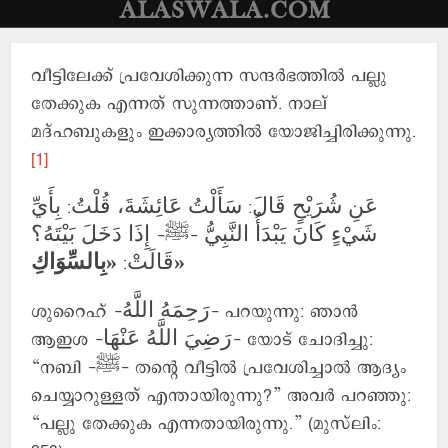
വീട്ടിലേക്ക് പ്രവേശിക്കുന്ന സന്ദർഭത്തിൽ പല്ലു
തേക്കുക എന്നത് സുന്നത്താണ്. നാല്
മദ്‌ഹബുകളും ഇക്കാര്യത്തിൽ യോജിച്ചിരിക്കുന്നു.
[1]
عَنِ شُرَيْحٍ قَالَ: سَأَلْتُ عَائِشَةَ، قُلْتُ: بِأَيِّ
شَيْءٍ كَانَ يَبْدَأُ النَّبِيُّ -ﷺ- إِذَا دَخَلَ بَيْتَهُ؟
«بِالسِّوَاكِ»
قَالَتْ:
ശുറൈഹ് -رَحِمَهُ اللَّهُ- പറയുന്നു: ഞാൻ
ആഇശ -رَضِيَ اللَّهُ عَنْهَا- യോട് ചോദിച്ചു:
“നബി -ﷺ- തന്റെ വീട്ടിൽ പ്രവേശിച്ചാൽ ആദ്യം
ചെയ്യാറുള്ളത് എന്തായിരുന്നു?” അവർ പറഞ്ഞു:
“പല്ലു തേക്കുക എന്നതായിരുന്നു.” (മുസ്‌ലിം: