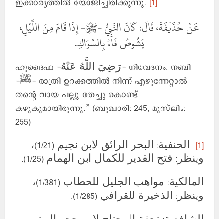
ഇക്കാര്യത്തിൽ യോജിച്ചിരിക്കുന്നു.
[1]
عَنْ حُذَيْفَةَ، قَالَ: كَانَ النَّبِيُّ -ﷺ- إِذَا قَامَ مِنَ اللَّيْلِ،
يَشُوصُ فَاهُ بِالسِّوَاكِ.
ഹുദൈഫ -رَضِيَ اللَّهُ عَنْهُ- നിവേദനം: നബി
-ﷺ- രാത്രി ഉറക്കത്തിൽ നിന്ന് എഴുന്നേറ്റാൽ
തന്റെ വായ പല്ലു തേച്ചു കൊണ്ട്
കഴുകുമായിരുന്നു.” (ബുഖാരി: 245, മുസ്‌ലിം:
255)
الحنفية: البحر الرائق لابن نجيم (1/21)،
[1]
وينظر: فتح القدير للكمال ابن الهمام (1/25).
المالكية: مواهب الجليل للحطاب (1/381)،
وينظر: الذخيرة للقرافي (1/285).